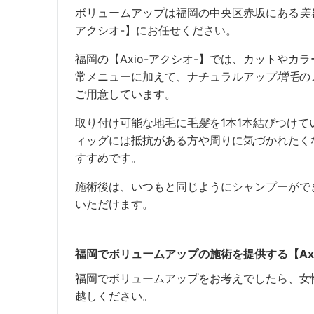
ボリュームアップ
は
福岡
の中央区赤坂にある
美
アクシオ-】にお任せください。
福岡の【Axio-アクシオ-】では、カットやカ
常メニューに加えて、ナチュラルアップ
増毛
の
ご用意しています。
取り付け可能な地毛に毛
髪
を1本1本結びつけて
ィッグには抵抗がある方や周りに気づかれたく
すすめです。
施術後は、いつもと同じようにシャンプーがで
いただけます。
福岡でボリュームアップの施術を提供する【Axi
福岡でボリュームアップをお考えでしたら、女性
越しください。